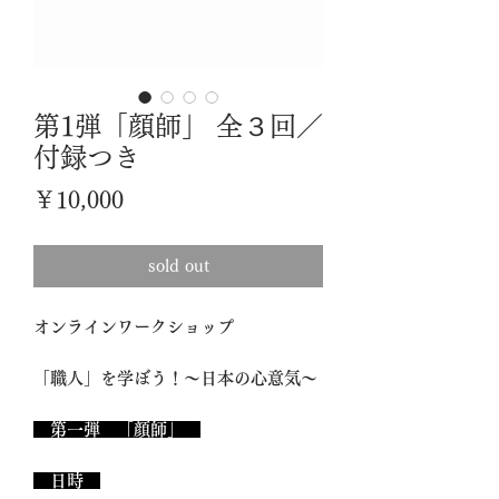
第1弾「顔師」 全３回／
付録つき
価
￥10,000
格
sold out
オンラインワークショップ
「職人」を学ぼう！～日本の心意気～
第一弾 「顔師」
日時