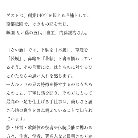
ゲストは、創業140年を超える老舗として、
京都祇園で、はきもの匠を営む、
祇園 ない藤の五代目当主、内藤誠治さん。
「ない藤」では、下駄を「木履」、草履を
「装履」、鼻緒を「花緒」と書き慣わしてい
るそう。その言葉には、はきものに対するひ
とかたならぬ思い入れを感じます。
一人ひとりの足の特徴を採寸するのはもちろ
んのこと、丁寧に話を聞き、その方にとって
最高の一足を仕上げる手仕事は、美しさと履
き心地の良さを兼ね備えていることで知られ
ています。
能・狂言・歌舞伎の役者や伝統芸能に携わる
方々、作家、学者、著名人など目利きの方か