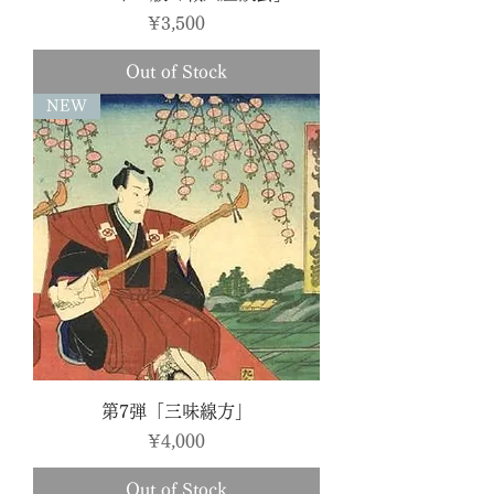
Price
¥3,500
Out of Stock
NEW
第7弾「三味線方」
Price
¥4,000
Out of Stock