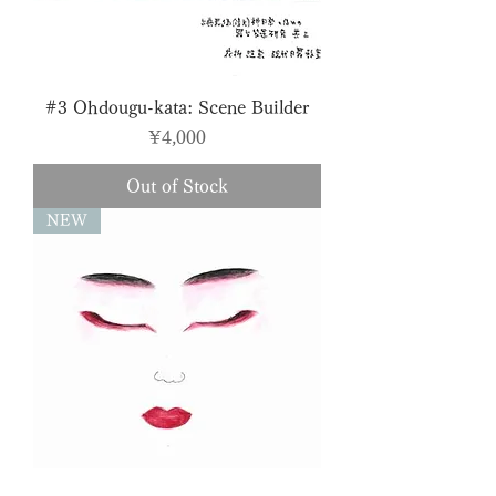
#3 Ohdougu-kata: Scene Builder
Price
¥4,000
Out of Stock
NEW