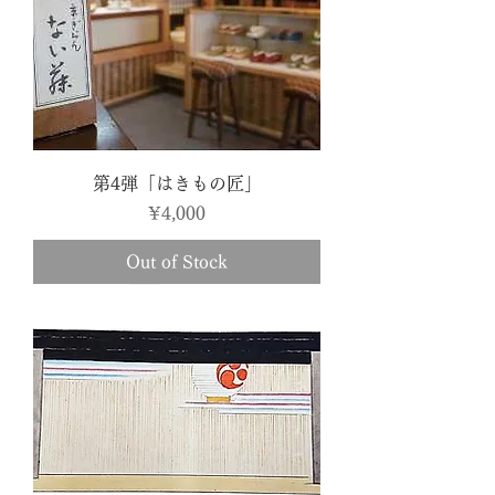
第4弾「はきもの匠」
Price
¥4,000
Out of Stock