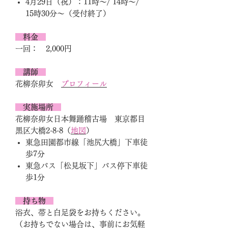
4月29日（祝）：11時～/ 14時～/
15時30分～（受付終了）
料金
一回： 2,000円
講師
花柳奈卯女
プロフィール
実施場所
花柳奈卯女日本舞踊稽古場 東京都目
黒区大橋2-8-8（
地図
）
東急田園都市線「池尻大橋」下車徒
歩7分
東急バス「松見坂下」バス停下車徒
歩1分
持ち物
浴衣、帯と白足袋をお持ちください。
（お持ちでない場合は、事前にお気軽