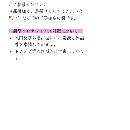
にご相談ください）
＊親御様は、足袋（もしくはきれいな
靴下）だけでのご参加も可能です。
新型コロナウィルス対策について
入口及びお稽古場には消毒液と体温
計を常備しています。
ドアノブ等は定期的に消毒していま
す。
お稽古場内ではマスクの着用をお願
いしております。
ご不明な点がありましたら、お気軽に
お問合せ下さい
info@kokoroiki.org
ご案内チラシ
PDFファイルの閲覧・ダウンロードは